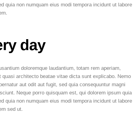
, sed quia non numquam eius modi tempora incidunt ut labore
tem.
ery day
ccusantium doloremque laudantium, totam rem aperiam,
et quasi architecto beatae vitae dicta sunt explicabo. Nemo
ernatur aut odit aut fugit, sed quia consequuntur magni
esciunt. Neque porro quisquam est, qui dolorem ipsum quia
, sed quia non numquam eius modi tempora incidunt ut labore
em sed ut.