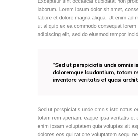
Excepteur sint occaecat cupidatat non proide
laborum. Lorem ipsum dolor sit amet, consec
labore et dolore magna aliqua. Ut enim ad m
ut aliquip ex ea commodo consequat lorem 
adipiscing elit, sed do eiusmod tempor inci
“Sed ut perspiciatis unde omnis i
doloremque laudantium, totam re
inventore veritatis et quasi archi
Sed ut perspiciatis unde omnis iste natus 
totam rem aperiam, eaque ipsa veritatis et 
enim ipsam voluptatem quia voluptas sit asp
dolores eos qui ratione voluptatem sequi n