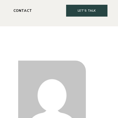
T
CONTACT
LET'S TALK