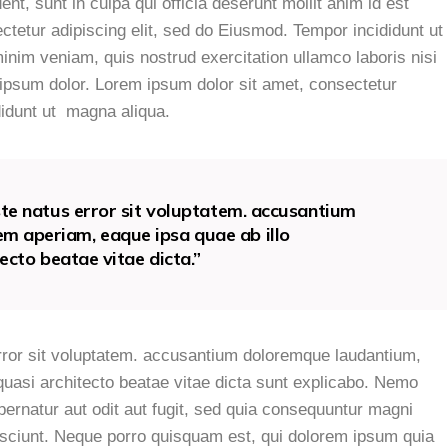
nt, sunt in culpa qui officia deserunt mollit anim id est
tetur adipiscing elit, sed do Eiusmod. Tempor incididunt ut
inim veniam, quis nostrud exercitation ullamco laboris nisi
ipsum dolor. Lorem ipsum dolor sit amet, consectetur
didunt ut magna aliqua.
ste natus error sit voluptatem. accusantium
m aperiam, eaque ipsa quae ab illo
tecto beatae vitae dicta.”
error sit voluptatem. accusantium doloremque laudantium,
quasi architecto beatae vitae dicta sunt explicabo. Nemo
ernatur aut odit aut fugit, sed quia consequuntur magni
esciunt. Neque porro quisquam est, qui dolorem ipsum quia